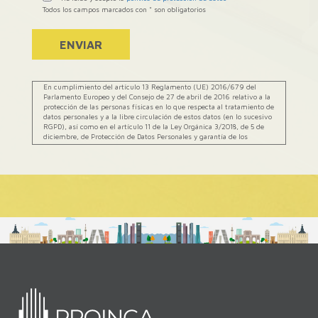
Todos los campos marcados con * son obligatorios
ENVIAR
En cumplimiento del artículo 13 Reglamento (UE) 2016/679 del
Parlamento Europeo y del Consejo de 27 de abril de 2016 relativo a la
protección de las personas físicas en lo que respecta al tratamiento de
datos personales y a la libre circulación de estos datos (en lo sucesivo
RGPD), así como en el artículo 11 de la Ley Orgánica 3/2018, de 5 de
diciembre, de Protección de Datos Personales y garantía de los
derechos digitales (en lo sucesivo LOPD – GDD), le informamos que
el:
Responsable del tratamiento
: PROMOCIONES INMOBILIARIAS
CALERO SA| A28239523| CL/ LERIDA - 8/10 PORTAL 1 BAJO, 28020
MADRID| MFERNANDEZ@PROINCA.ES|
Finalidades
: contestación a
las consultas y peticiones del interesado que haya realizado a través
de los canales disponibles para ello así como el envío de información
comercial vinculada con nuestros productos y servicios del sector
ALQUILER INMUEBLE
Legitimación
: contestación a las consultas y
peticiones del interesado, el tratamiento se basa en la ejecución
precontractual (artículo 6.1.b RGPD), y el envío de información
comercial en el consentimiento expreso del interesado (artículos 6.1.a
y Considerando 47 RGPD y artículo 22.2. LSSICE).
Conservación de
los datos
: sus datos se conservarán el tiempo estrictamente
necesario y conforme a los plazos que puede consultar en la
política
de privacidad
.
Destinatarios
: no se cederán datos a terceros, salvo
obligación legal.
Derechos
: puede ejercitar los derechos de acceso,
rectificación, supresión, portabilidad, limitación del tratamiento y
oposición escribiendo un correo electrónico a