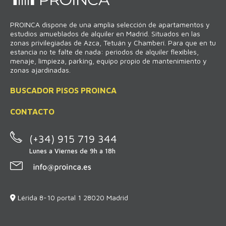
MFERNANDEZ@PROINCA.ES o en nuestro domicilio ubicado en CL/
LERIDA - 8/10 PORTAL 1 BAJO, 28020 MADRID.
Información
adicional
: puede consultar la información adicional y detallada sobre
PROINCA dispone de una amplia selección de apartamentos y
protección de Datos escribiendo a MFERNANDEZ@PROINCA.ES o
estudios amueblados de alquiler en Madrid. Situados en las
solicitando más información en nuestra oficina sita en la dirección
indicada en el apartado “Responsable del Tratamiento”.
zonas privilegiadas de Azca, Tetuán y Chamberí. Para que en tu
estancia no te falte de nada: periodos de alquiler flexibles,
menaje, limpieza, parking, equipo propio de mantenimiento y
zonas ajardinadas.
BUSCADOR PISOS PROINCA
CONTACTO
(+34) 915 719 344
Lunes a Viernes de 9h a 18h
Lérida 8-10 portal 1 28020 Madrid