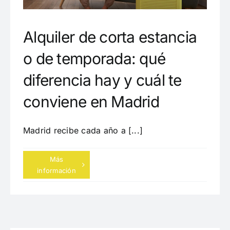
Tipos de pisos de alquiler en Madrid
VIVIR
Alquiler de corta estancia
o de temporada: qué
Vivir en Madrid
Alqui
diferencia hay y cuál te
Alquiler de pisos en Madrid
conviene en Madrid
Madrid recibe cada año a [...]
Más
información