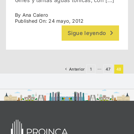
Gines y tantas aguas tónicas, con [...]
By
Ana Calero
Published On: 24 mayo, 2012
Sigue leyendo
Anterior
1
···
47
48